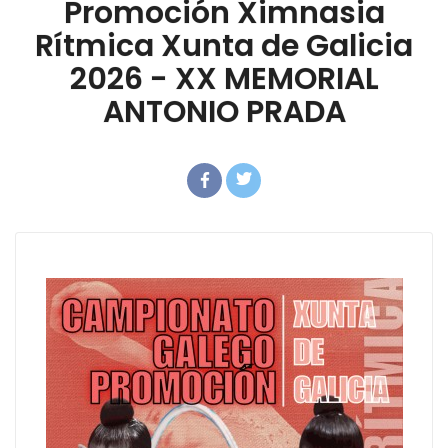
Promoción Ximnasia
Resultados
Rítmica Xunta de Galicia
Eleccións
Cursos
2026 - XX MEMORIAL
Memorias e
ANTONIO PRADA
Novas
histórico
Documentos
Lei de
transparencia
Escolas e
Seguro
clubs
deportivo
Contacto
Licenzas /
inscripcións
Outros
Identidade
corporativa